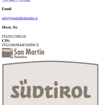
Email
info@pradeldolomites.it
Mwst. Nr.
IT02921590218
CIN:
IT021082B44FA6H6CE