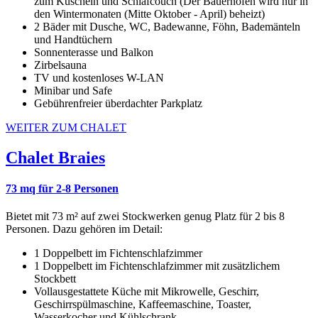
zum Kuscheln und Schlafcouch (Der Bauernofen wird nur in
den Wintermonaten (Mitte Oktober - April) beheizt)
2 Bäder mit Dusche, WC, Badewanne, Föhn, Bademänteln
und Handtüchern
Sonnenterasse und Balkon
Zirbelsauna
TV und kostenloses W-LAN
Minibar und Safe
Gebührenfreier überdachter Parkplatz
WEITER ZUM CHALET
Chalet Braies
73 mq für 2-8 Personen
Bietet mit 73 m² auf zwei Stockwerken genug Platz für 2 bis 8
Personen. Dazu gehören im Detail:
1 Doppelbett im Fichtenschlafzimmer
1 Doppelbett im Fichtenschlafzimmer mit zusätzlichem
Stockbett
Vollausgestattete Küche mit Mikrowelle, Geschirr,
Geschirrspülmaschine, Kaffeemaschine, Toaster,
Wasserkocher und Kühlschrank