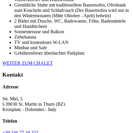
Gemütliche Stube mit traditionellem Bauernofen, Ofenbank
zum Kuscheln und Schlafcouch (Der Bauernofen wird nur in
den Wintermonaten (Mitte Oktober - April) beheizt)
2 Bäder mit Dusche, WC, Badewanne, Föhn, Bademänteln
und Handtüchern
Sonnenterasse und Balkon
Zirbelsauna
TV und kostenloses W-LAN
Minibar und Safe
Gebührenfreier überdachter Parkplatz
WEITER ZUM CHALET
Kontakt
Adresse
Str. Mirì, 5
I-39030 St. Martin in Thurn (BZ)
Kronplatz - Dolomites - Italy
Telefon
+39 346 77 19 222