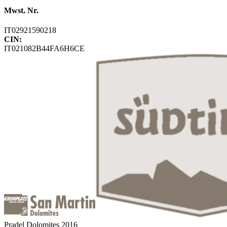
Mwst. Nr.
IT02921590218
CIN:
IT021082B44FA6H6CE
Pradel Dolomites 2016