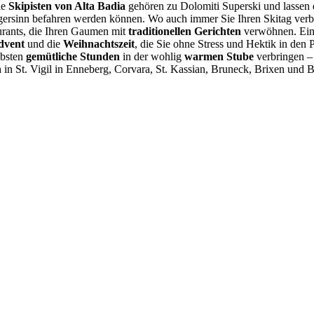
ie
Skipisten von Alta Badia
gehören zu Dolomiti Superski und lassen d
gersinn befahren werden können. Wo auch immer Sie Ihren Skitag verb
urants, die Ihren Gaumen mit
traditionellen Gerichten
verwöhnen. Ein 
dvent
und die
Weihnachtszeit
, die Sie ohne Stress und Hektik in den
ebsten
gemütliche Stunden
in der wohlig
warmen Stube
verbringen – 
n
in St. Vigil in Enneberg, Corvara, St. Kassian, Bruneck, Brixen und 