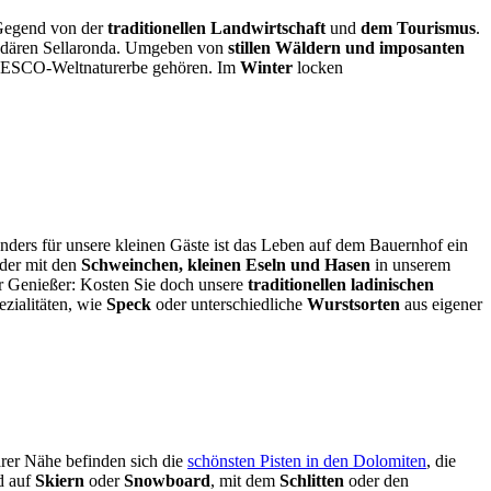
 Gegend von der
traditionellen Landwirtschaft
und
dem Tourismus
.
gendären Sellaronda. Umgeben von
stillen Wäldern und imposanten
NESCO-Weltnaturerbe gehören. Im
Winter
locken
nders für unsere kleinen Gäste ist das Leben auf dem Bauernhof ein
oder mit den
Schweinchen, kleinen Eseln und Hasen
in unserem
für Genießer: Kosten Sie doch unsere
traditionellen ladinischen
ezialitäten, wie
Speck
oder unterschiedliche
Wurstsorten
aus eigener
arer Nähe befinden sich die
schönsten Pisten in den Dolomiten
, die
d auf
Skiern
oder
Snowboard
, mit dem
Schlitten
oder den