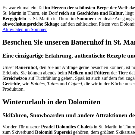
Es war einmal ein Tal
im Herzen der schönsten Berge der Welt
: d
St. Martin in Thurn, ein Dorf
reich an Geschichte und Kultur
, lie
Berggipfeln
ist St. Martin in Thurn im
Sommer
der ideale Ausgangso
abwechslungsreiche Skitage
auf den zahlreichen Pisten von Dolomi
Aktivitäten im Sommer
Besuchen Sie unseren Bauernhof in St. Ma
Eine einzigartige Erfahrung, authentische Rezepte u
Unser
Bauernhof
, den Sie auf Anfrage gerne besuchen können, ist 
Erlebnis. Sie können abends beim
Melken und Füttern
der Tiere da
Streichelzoo
auf Tuchfühlung gehen. Spaß ist auch auf dem frei zugän
Gerichte
, wie
Balotes
,
Tutres
und
Cajincí
, die wir in der Küche unser
Produktion.
Winterurlaub in den Dolomiten
Skifahren, Snowboarden und andere Attraktionen de
Vor der Tür unserer
Pradel Dolomites Chalets
in St. Martin in Thurn
zum Skiverbund
Dolomiti Superski
gehören, dem größten Skikarusse