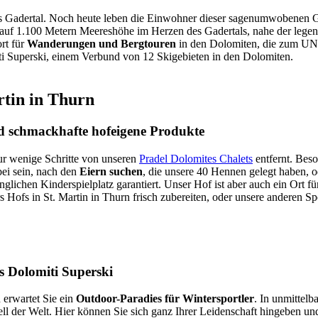
as Gadertal. Noch heute leben die Einwohner dieser sagenumwobenen
gt auf 1.100 Metern Meereshöhe im Herzen des Gadertals, nahe der le
rt für
Wanderungen und Bergtouren
in den Dolomiten, die zum U
ti Superski, einem Verbund von 12 Skigebieten in den Dolomiten.
rtin in Thurn
nd schmackhafte hofeigene Produkte
nur wenige Schritte von unseren
Pradel Dolomites Chalets
entfernt. Beso
bei sein, nach den
Eiern suchen
, die unsere 40 Hennen gelegt haben, 
glichen Kinderspielplatz garantiert. Unser Hof ist aber auch ein Ort 
s Hofs in St. Martin in Thurn frisch zubereiten, oder unsere anderen Sp
s Dolomiti Superski
 erwartet Sie ein
Outdoor-Paradies für Wintersportler
. In unmittelb
ll der Welt. Hier können Sie sich ganz Ihrer Leidenschaft hingeben un