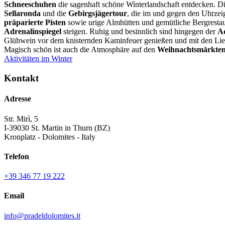
Schneeschuhen
die sagenhaft schöne Winterlandschaft entdecken. D
Sellaronda
und die
Gebirgsjägertour
, die im und gegen den Uhrzei
präparierte Pisten
sowie urige Almhütten und gemütliche Bergresta
Adrenalinspiegel
steigen. Ruhig und besinnlich sind hingegen der
A
Glühwein vor dem knisternden Kaminfeuer genießen und mit den Li
Magisch schön ist auch die Atmosphäre auf den
Weihnachtsmärkte
Aktivitäten im Winter
Kontakt
Adresse
Str. Mirì, 5
I-39030 St. Martin in Thurn (BZ)
Kronplatz - Dolomites - Italy
Telefon
+39 346 77 19 222
Email
info@pradeldolomites.it