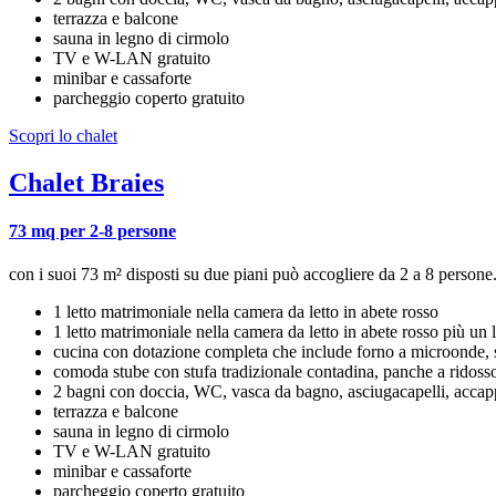
terrazza e balcone
sauna in legno di cirmolo
TV e W-LAN gratuito
minibar e cassaforte
parcheggio coperto gratuito
Scopri lo chalet
Chalet Braies
73 mq per 2-8 persone
con i suoi 73 m² disposti su due piani può accogliere da 2 a 8 persone.
1 letto matrimoniale nella camera da letto in abete rosso
1 letto matrimoniale nella camera da letto in abete rosso più un l
cucina con dotazione completa che include forno a microonde, stov
comoda stube con stufa tradizionale contadina, panche a ridosso d
2 bagni con doccia, WC, vasca da bagno, asciugacapelli, accap
terrazza e balcone
sauna in legno di cirmolo
TV e W-LAN gratuito
minibar e cassaforte
parcheggio coperto gratuito