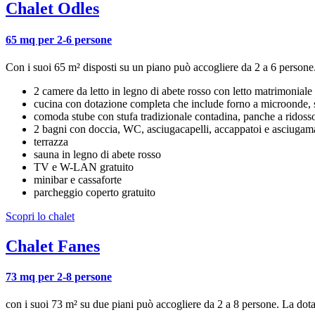
Chalet Odles
65 mq per 2-6 persone
Con i suoi 65 m² disposti su un piano può accogliere da 2 a 6 persone.
2 camere da letto in legno di abete rosso con letto matrimoniale
cucina con dotazione completa che include forno a microonde, stov
comoda stube con stufa tradizionale contadina, panche a ridosso d
2 bagni con doccia, WC, asciugacapelli, accappatoi e asciugam
terrazza
sauna in legno di abete rosso
TV e W-LAN gratuito
minibar e cassaforte
parcheggio coperto gratuito
Scopri lo chalet
Chalet Fanes
73 mq per 2-8 persone
con i suoi 73 m² su due piani può accogliere da 2 a 8 persone. La dota