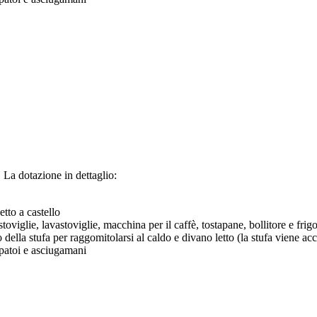
 La dotazione in dettaglio:
etto a castello
iglie, lavastoviglie, macchina per il caffè, tostapane, bollitore e frigo
ella stufa per raggomitolarsi al caldo e divano letto (la stufa viene acce
patoi e asciugamani