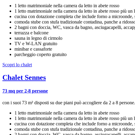
1 letto matrimoniale nella camera da letto in abete rosso
1 letto matrimoniale nella camera da letto in abete rosso più un l
cucina con dotazione completa che include forno a microonde, stov
comoda stube con stufa tradizionale contadina, panche a ridosso d
2 bagni con doccia, WC, vasca da bagno, asciugacapelli, accap
terrazza e balcone
sauna in legno di cirmolo
TV e W-LAN gratuito
minibar e cassaforte
parcheggio coperto gratuito
Scopri lo chalet
Chalet Sennes
73 mq per 2-8 persone
con i suoi 73 m² disposti su due piani può accogliere da 2 a 8 persone.
1 letto matrimoniale nella camera da letto in abete rosso
1 letto matrimoniale nella camera da letto in abete rosso più un l
cucina con dotazione completa che include forno a microonde, stov
comoda stube con stufa tradizionale contadina, panche a ridosso d
2 bagni con doccia, WC, vasca da bagno, asciugacapelli, accap