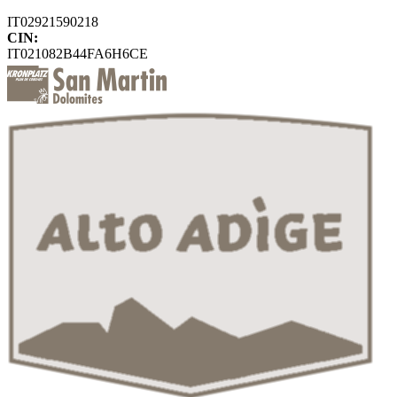
IT02921590218
CIN:
IT021082B44FA6H6CE