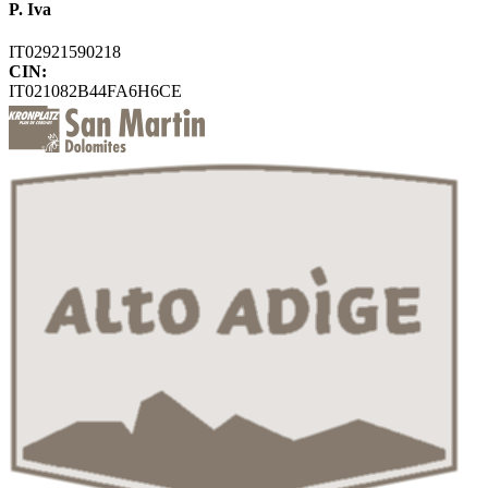
P. Iva
IT02921590218
CIN:
IT021082B44FA6H6CE